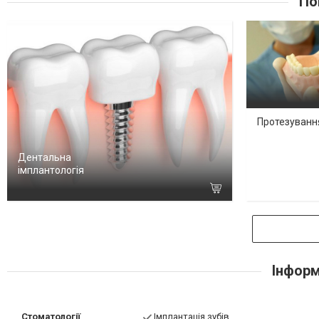
По
Протезуванн
Дентальна
імплантологія
Інформ
Стоматології
Імплантація зубів