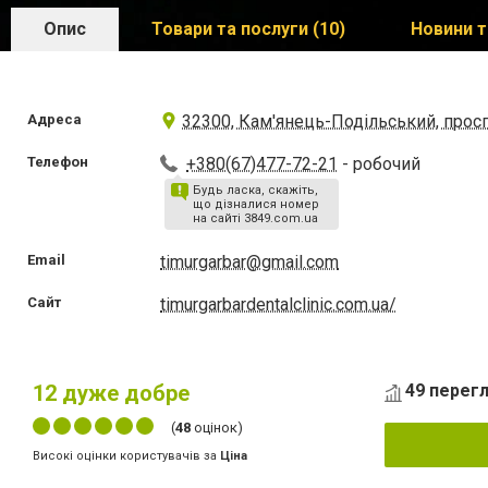
Опис
Товари та послуги (10)
Новини т
Адреса
32300, Кам'янець-Подільський, прос
Телефон
+380(67)477-72-21
- робочий
Будь ласка, скажіть,
що дізналися номер
на сайті 3849.com.ua
Email
timurgarbar@gmail.com
Сайт
timurgarbardentalclinic.com.ua/
12
дуже добре
49 перегл
(
48
оцінок)
Високі оцінки користувачів за
Ціна