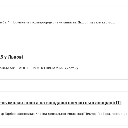
зуба. 1. Нормальна післяпроцедурна чутливість. Якщо лікували карієс...
5 у Львові
оматології - WHITE SUMMER FORUM 2025. Участь у...
 імплантолога на засіданні всесвітньої асоціації ІТІ
р Гарбар, засновник Клініки дентальної імплантації Тимура Гарбара, провів ц