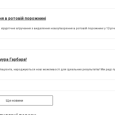
ня в ротовій порожнині
 хірургічне втручання з видалення новоутворення в ротовій порожнині у 12-річн
мура Гарбара!
цієнта, народжуються нові можливості для ідеальних результатів! Ми раді п
Ще новини