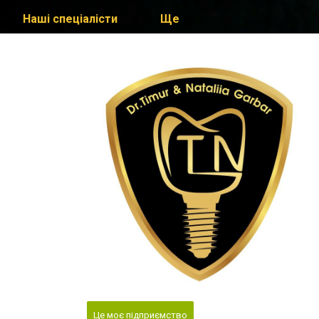
Наші спеціалісти
Ще
Це моє підприємство