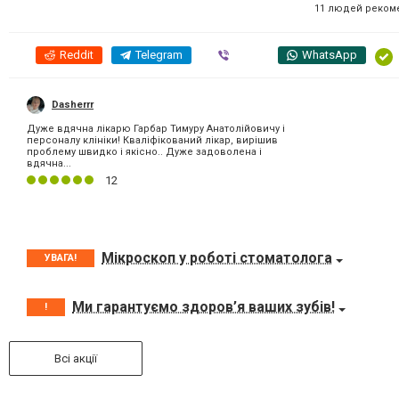
11 людей реком
Reddit
Telegram
Viber
WhatsApp
Dasherrr
Дуже вдячна лікарю Гарбар Тимуру Анатолійовичу і
персоналу клініки! Кваліфікований лікар, вирішив
проблему швидко і якісно.. Дуже задоволена і
вдячна...
12
Мікроскоп у роботі стоматолога
УВАГА!
Ми гарантуємо здоров’я ваших зубів!
!
Всі акції