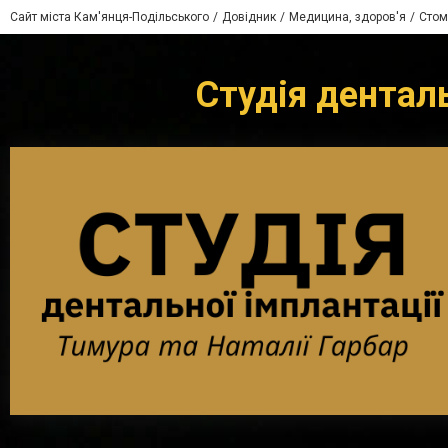
Сайт міста Кам'янця-Подільського
Довідник
Медицина, здоров'я
Стом
Студія денталь