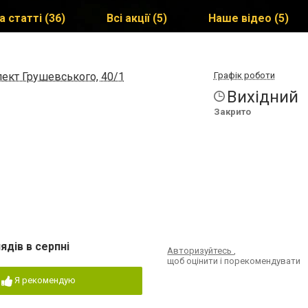
а статті (36)
Всі акції (5)
Наше відео (5)
пект Грушевського, 40/1
Графік роботи
Вихідний
Закрито
ядів в серпні
Авторизуйтесь
,
щоб оцінити і порекомендувати
Я рекомендую