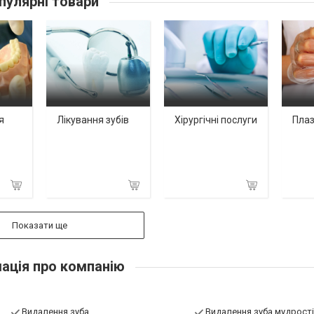
пулярні товари
я
Лікування зубів
Хірургічні послуги
Плаз
Показати ще
ація про компанію
Видалення зуба
Видалення зуба мудрості