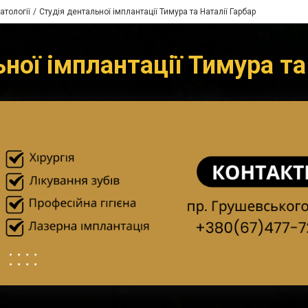
атології
Студія дентальної імплантації Тимура та Наталії Гарбар
ної імплантації Тимура та