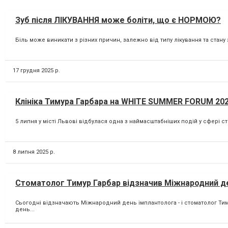
Зуб після ЛІКУВАННЯ може боліти, що є НОРМОЮ?
Біль може виникати з різних причин, залежно від типу лікування та стану 
17 грудня 2025 р.
Клініка Тимура Гарбара на WHITE SUMMER FORUM 202
5 липня у місті Львові відбулася одна з наймасштабніших подій у сфері ст
8 липня 2025 р.
Стоматолог Тимур Гарбар відзначив Міжнародний день
Сьогодні відзначають Міжнародний день імплантолога - і стоматолог Тиму
день...