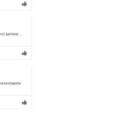
ої дитини....
резентувати