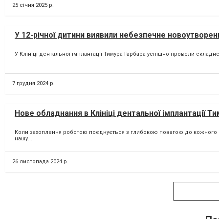
25 січня 2025 р.
У 12-річної дитини виявили небезпечне новоутворен
У Клініці дентальної імплантації Тимура Гарбара успішно провели складне
7 грудня 2024 р.
Нове обладнання в Клініці дентальної імплантації Ти
Коли захоплення роботою поєднується з глибокою повагою до кожного па
нашу...
26 листопада 2024 р.