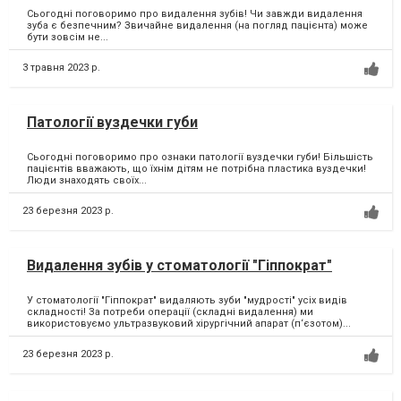
Сьогодні поговоримо про видалення зубів! Чи завжди видалення
зуба є безпечним? Звичайне видалення (на погляд пацієнта) може
бути зовсім не...
3 травня 2023 р.
Патології вуздечки губи
Сьогодні поговоримо про ознаки патології вуздечки губи! Більшість
пацієнтів вважають, що їхнім дітям не потрібна пластика вуздечки!
Люди знаходять своїх...
23 березня 2023 р.
Видалення зубів у стоматології "Гіппократ"
У стоматології "Гіппократ" видаляють зуби "мудрості" усіх видів
складності! За потреби операції (складні видалення) ми
використовуємо ультразвуковий хірургічний апарат (п‘єзотом)...
23 березня 2023 р.