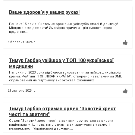
Ваше здоровʼя у ваших руках!
Пацієнт 15 років! Системне враження усіх зубів емалі й дентину!
Місцями вже дефекти! Ймовірна причина - дія кислот через
щоденне...
8 березня 2024 р.
Тимур Гарбар увійшов у ТОП 100 української
медицини
Наприкінці 2023 року відбулося голосування за найкращих лікарів
країни. Рейтинг "ТОП ЛІКАР УКРАЇНА", створено незалежними ЗМІ,
спрямований на підтримку висококваліфікованих...
21 лютого 2024 р.
Тимур Гарбар отримав орден "Золотий хрест
честі та звитяги"
Орден "Золотий хрест честі та звитяги" вручається за високу
національну гідність, патріотизм та активну участь у захисті
незалежності Української держави....