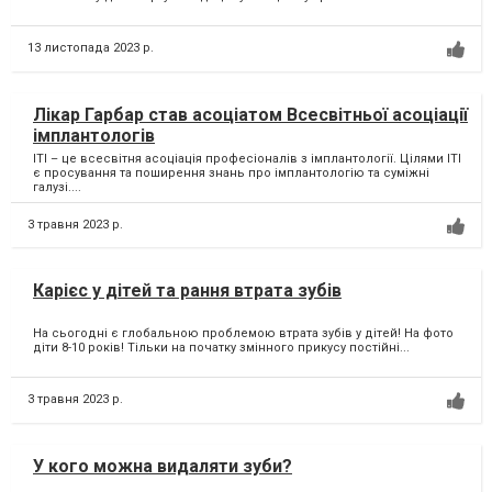
13 листопада 2023 р.
Лікар Гарбар став асоціатом Всесвітньої асоціації
імплантологів
ITI – це всесвітня асоціація професіоналів з імплантології. Цілями ITI
є просування та поширення знань про імплантологію та суміжні
галузі....
3 травня 2023 р.
Карієс у дітей та рання втрата зубів
На сьогодні є глобальною проблемою втрата зубів у дітей! На фото
діти 8-10 років! Тільки на початку змінного прикусу постійні...
3 травня 2023 р.
У кого можна видаляти зуби?