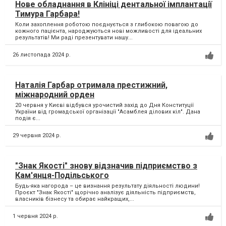
Нове обладнання в Клініці дентальної імплантації
Тимура Гарбара!
Коли захоплення роботою поєднується з глибокою повагою до
кожного пацієнта, народжуються нові можливості для ідеальних
результатів! Ми раді презентувати нашу...
26 листопада 2024 р.
Наталія Гарбар отримала престижний,
міжнародний орден
20 червня у Києві відбувся урочистий захід до Дня Конституції
України від громадської організації "Асамблея ділових кіл". Дана
подія є...
29 червня 2024 р.
"Знак Якості" знову відзначив підприємство з
Кам'янця-Подільського
Будь-яка нагорода – це визнання результату діяльності людини!
Проєкт "Знак Якості" щорічно аналізує діяльність підприємств,
власників бізнесу та обирає найкращих,...
1 червня 2024 р.