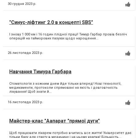
30 грудня 2023 р.
"Синус-ліфтинг 2.0 в концепті SBS"
І знову 1 000 км і 16 годин плідної праці! Тимур Гарбар провів безліч
операцій на гайморових пазухах щодо нарощення...
26 листопада 2023 р.
Навчання Тимура Гарбара
Стоматологія з кожним днем йде тільки вперед! Нові технології,
медикаменти, протоколи спрямовані на якість і довговічність
лікування! Щоб знати й...
16 листопада 2023 р.
Майстер-клас "Аапарат "прямої дуги"
Щоб працювати лікарем потрібно вчитись все життя! Університет дає
тільки базу для старту в медицину і на цьому крапка! Більшість...