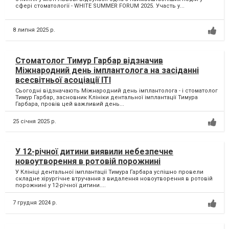
сфері стоматології - WHITE SUMMER FORUM 2025. Участь у...
8 липня 2025 р.
Стоматолог Тимур Гарбар відзначив
Міжнародний день імплантолога на засіданні
всесвітньої асоціації ІТІ
Сьогодні відзначають Міжнародний день імплантолога - і стоматолог
Тимур Гарбар, засновник Клініки дентальної імплантації Тимура
Гарбара, провів цей важливий день...
25 січня 2025 р.
У 12-річної дитини виявили небезпечне
новоутворення в ротовій порожнині
У Клініці дентальної імплантації Тимура Гарбара успішно провели
складне хірургічне втручання з видалення новоутворення в ротовій
порожнині у 12-річної дитини....
7 грудня 2024 р.