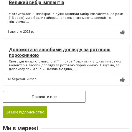
Великий вибір імплантів
У стоматології "Гіппократ" є дуже великий вибір імплантатів! За роки
(13 років) ми зібрали найкращі системи, що мають всесвітню
підтримку!...
1 лютого 2023 р.
Допомога із засобами догляду за ротовою
порожниною
Сьогодні лікарі стоматології "Гіппократ" отримали від кам'янецьких
волонтерів засоби догляду за ротовою порожниною. Дякуємо, за
допомогу пані Альбіні! Кожна людина,...
13 березня 2022 р.
Показати все
Це моє підприємство
Ми в мережі