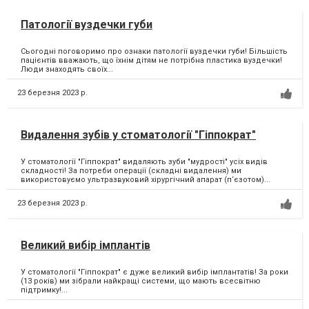
Патології вуздечки губи
Сьогодні поговоримо про ознаки патології вуздечки губи! Більшість
пацієнтів вважають, що їхнім дітям не потрібна пластика вуздечки!
Люди знаходять своїх...
23 березня 2023 р.
Видалення зубів у стоматології "Гіппократ"
У стоматології "Гіппократ" видаляють зуби "мудрості" усіх видів
складності! За потреби операції (складні видалення) ми
використовуємо ультразвуковий хірургічний апарат (п‘єзотом)...
23 березня 2023 р.
Великий вибір імплантів
У стоматології "Гіппократ" є дуже великий вибір імплантатів! За роки
(13 років) ми зібрали найкращі системи, що мають всесвітню
підтримку!...