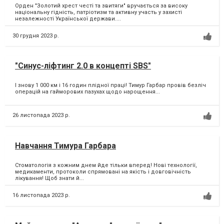
Орден "Золотий хрест честі та звитяги" вручається за високу
національну гідність, патріотизм та активну участь у захисті
незалежності Української держави....
30 грудня 2023 р.
"Синус-ліфтинг 2.0 в концепті SBS"
І знову 1 000 км і 16 годин плідної праці! Тимур Гарбар провів безліч
операцій на гайморових пазухах щодо нарощення...
26 листопада 2023 р.
Навчання Тимура Гарбара
Стоматологія з кожним днем йде тільки вперед! Нові технології,
медикаменти, протоколи спрямовані на якість і довговічність
лікування! Щоб знати й...
16 листопада 2023 р.