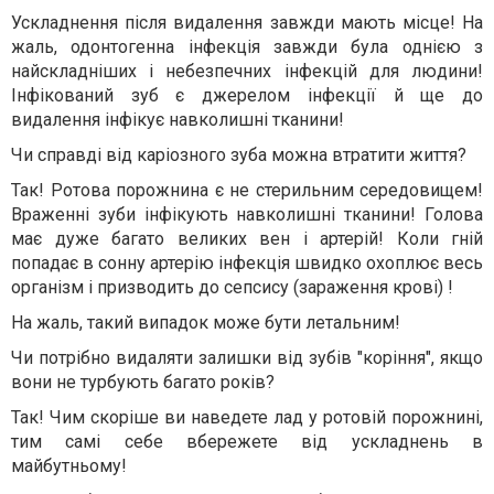
Ускладнення після видалення завжди мають місце! На
жаль, одонтогенна інфекція завжди була однією з
найскладніших і небезпечних інфекцій для людини!
Інфікований зуб є джерелом інфекції й ще до
видалення інфікує навколишні тканини!
Чи справді від каріозного зуба можна втратити життя?
Так! Ротова порожнина є не стерильним середовищем!
Враженні зуби інфікують навколишні тканини! Голова
має дуже багато великих вен і артерій! Коли гній
попадає в сонну артерію інфекція швидко охоплює весь
організм і призводить до сепсису (зараження крові) !
На жаль, такий випадок може бути летальним!
Чи потрібно видаляти залишки від зубів "коріння", якщо
вони не турбують багато років?
Так! Чим скоріше ви наведете лад у ротовій порожнині,
тим самі себе вбережете від ускладнень в
майбутньому!