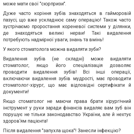
може мати свої "сюрпризи".
Дуже часто коріння зубів знаходяться в гайморовій
пазусі, що вже ускладнює саму операцію! Також часто
зустрічаємо проростання кореневої системи у ділянки,
де знаходяться великі нерви! Такі видалення
потребують надмірної уваги, знань та вмінь!
У якого стоматолога можна видаляти зуби?
Видалення зубів (не складні) може видаляти
стоматолог, якщо його спеціалізація дозволяє
проводити видалення зубів! Всі інші операції,
включаючи видалення зубів мудрості, має проводити
стоматолог-хірург, що має відповідні сертифікати й
документи!
Якщо стоматолог не маючи права брати хірургічний
інструмент у руки заради фінансів видаляє вам зуб він
порушує не тільки законодавство України, але й нехтує
здоров‘ям пацієнта!
Після видалення "запухла щока"! Занесли інфекцію?