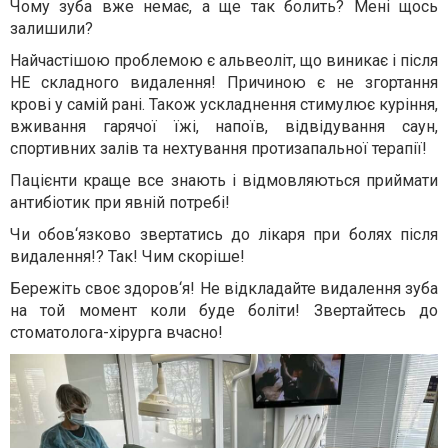
Чому зуба вже немає, а ще так болить? Мені щось
залишили?
Найчастішою проблемою є альвеоліт, що виникає і після
НЕ складного видалення! Причиною є не згортання
крові у самій рані. Також ускладнення стимулює куріння,
вживання гарячої їжі, напоїв, відвідування саун,
спортивних залів та нехтування протизапальної терапії!
Пацієнти краще все знають і відмовляються приймати
антибіотик при явній потребі!
Чи обов‘язково звертатись до лікаря при болях після
видалення!? Так! Чим скоріше!
Бережіть своє здоров‘я! Не відкладайте видалення зуба
на той момент коли буде боліти! Звертайтесь до
стоматолога-хірурга вчасно!