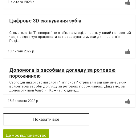
1 лютого 2023 р.
Цифрове 3D сканування зубів
Стоматологія "Гіппократ" не стоїть на місці, а навіть у такий непростий
час, продовжує працювати та покращувати умови для пацієнтів.
Раді...
18 липня 2022 р.
Допомога із засобами догляду за ротовою
порожниною
Сьогодні лікарі стоматології "Гіппократ" отримали від кам'янецьких
волонтерів засоби догляду за ротовою порожниною. Дякуємо, за
допомогу пані Альбіні! Кожна людина,...
13 березня 2022 р.
Показати все
Це моє підприємство