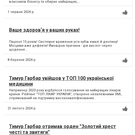
власників бізнесу та обирає найкращих,...
1 червня 2024 р.
Ваше здоровʼя у ваших руках!
Пацієнт 15 років! Системне враження усіх зубів емалі й дентину!
Місцями вже дефекти! Ймовірна причина - дія кислот через
щоденне...
8 березня 2024 р.
Тимур Гарбар увійшов у ТОП 100 української
медицини
Наприкінці 2023 року відбулося голосування за найкращих лікарів
країни. Рейтинг "ТОП ЛІКАР УКРАЇНА", створено незалежними ЗМІ,
спрямований на підтримку висококваліфікованих...
21 лютого 2024 р.
Тимур Гарбар отримав орден "Золотий хрест
честі та звитяги"