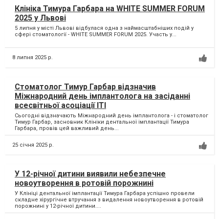
Клініка Тимура Гарбара на WHITE SUMMER FORUM
2025 у Львові
5 липня у місті Львові відбулася одна з наймасштабніших подій у
сфері стоматології - WHITE SUMMER FORUM 2025. Участь у...
8 липня 2025 р.
Стоматолог Тимур Гарбар відзначив
Міжнародний день імплантолога на засіданні
всесвітньої асоціації ІТІ
Сьогодні відзначають Міжнародний день імплантолога - і стоматолог
Тимур Гарбар, засновник Клініки дентальної імплантації Тимура
Гарбара, провів цей важливий день...
25 січня 2025 р.
У 12-річної дитини виявили небезпечне
новоутворення в ротовій порожнині
У Клініці дентальної імплантації Тимура Гарбара успішно провели
складне хірургічне втручання з видалення новоутворення в ротовій
порожнині у 12-річної дитини....