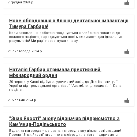
7 грудня 2024 р.
Нове обладнання в Клініці дентальної імплантації
Тимура Гарбара!
Коли захоплення роботою поєднується з глибокою повагою до
кожного пацієнта, народжуються нові можливості для ідеальних
результатів! Ми раді презентувати нашу...
26 листопада 2024 р.
Наталія Гарбар отримала престижний,
міжнародний орден
20 червня у Києві відбувся урочистий захід до Дня Конституції
України від громадської організації "Асамблея ділових кіл". Дана
подія є...
29 червня 2024 р.
"Знак Якості" знову відзначив підприємство з
Кам'янця-Подільського
Будь-яка нагорода – це визнання результату діяльності людини!
Проєкт "Знак Якості" щорічно аналізує діяльність підприємств,