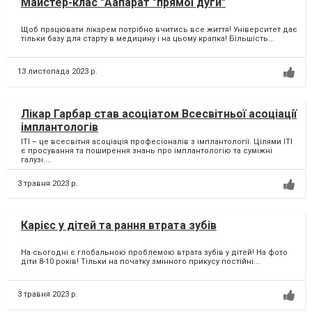
Майстер-клас "Аапарат "прямої дуги"
Щоб працювати лікарем потрібно вчитись все життя! Університет дає
тільки базу для старту в медицину і на цьому крапка! Більшість...
13 листопада 2023 р.
Лікар Гарбар став асоціатом Всесвітньої асоціації
імплантологів
ITI – це всесвітня асоціація професіоналів з імплантології. Цілями ITI
є просування та поширення знань про імплантологію та суміжні
галузі....
3 травня 2023 р.
Карієс у дітей та рання втрата зубів
На сьогодні є глобальною проблемою втрата зубів у дітей! На фото
діти 8-10 років! Тільки на початку змінного прикусу постійні...
3 травня 2023 р.