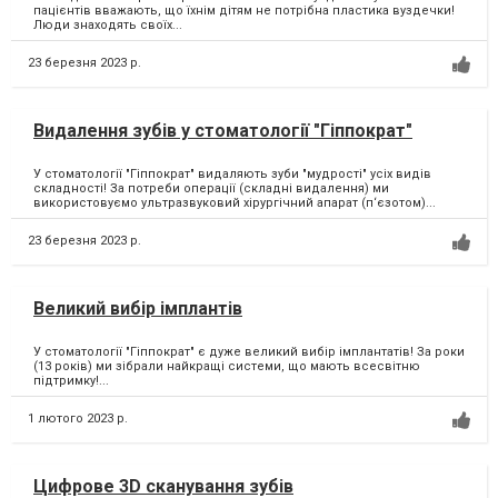
пацієнтів вважають, що їхнім дітям не потрібна пластика вуздечки!
Люди знаходять своїх...
23 березня 2023 р.
Видалення зубів у стоматології "Гіппократ"
У стоматології "Гіппократ" видаляють зуби "мудрості" усіх видів
складності! За потреби операції (складні видалення) ми
використовуємо ультразвуковий хірургічний апарат (п‘єзотом)...
23 березня 2023 р.
Великий вибір імплантів
У стоматології "Гіппократ" є дуже великий вибір імплантатів! За роки
(13 років) ми зібрали найкращі системи, що мають всесвітню
підтримку!...
1 лютого 2023 р.
Цифрове 3D сканування зубів