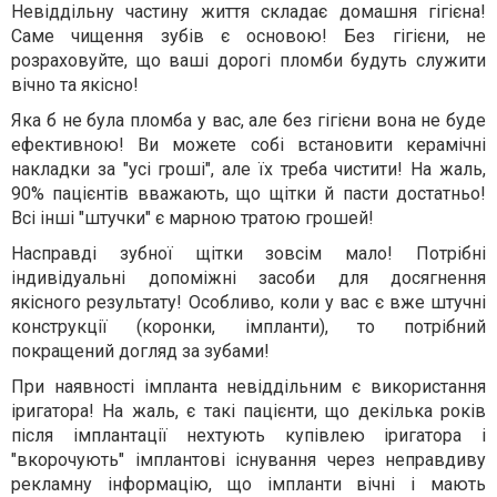
Невіддільну частину життя складає домашня гігієна!
Саме чищення зубів є основою! Без гігієни, не
розраховуйте, що ваші дорогі пломби будуть служити
вічно та якісно!
Яка б не була пломба у вас, але без гігієни вона не буде
ефективною! Ви можете собі встановити керамічні
накладки за "усі гроші", але їх треба чистити! На жаль,
90% пацієнтів вважають, що щітки й пасти достатньо!
Всі інші "штучки" є марною тратою грошей!
Насправді зубної щітки зовсім мало! Потрібні
індивідуальні допоміжні засоби для досягнення
якісного результату! Особливо, коли у вас є вже штучні
конструкції (коронки, імпланти), то потрібний
покращений догляд за зубами!
При наявності імпланта невіддільним є використання
іригатора! На жаль, є такі пацієнти, що декілька років
після імплантації нехтують купівлею іригатора і
"вкорочують" імплантові існування через неправдиву
рекламну інформацію, що імпланти вічні і мають