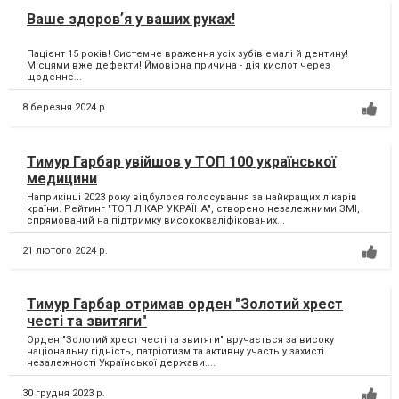
Ваше здоровʼя у ваших руках!
Пацієнт 15 років! Системне враження усіх зубів емалі й дентину!
Місцями вже дефекти! Ймовірна причина - дія кислот через
щоденне...
8 березня 2024 р.
Тимур Гарбар увійшов у ТОП 100 української
медицини
Наприкінці 2023 року відбулося голосування за найкращих лікарів
країни. Рейтинг "ТОП ЛІКАР УКРАЇНА", створено незалежними ЗМІ,
спрямований на підтримку висококваліфікованих...
21 лютого 2024 р.
Тимур Гарбар отримав орден "Золотий хрест
честі та звитяги"
Орден "Золотий хрест честі та звитяги" вручається за високу
національну гідність, патріотизм та активну участь у захисті
незалежності Української держави....
30 грудня 2023 р.