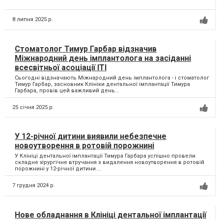
8 липня 2025 р.
Стоматолог Тимур Гарбар відзначив
Міжнародний день імплантолога на засіданні
всесвітньої асоціації ІТІ
Сьогодні відзначають Міжнародний день імплантолога - і стоматолог
Тимур Гарбар, засновник Клініки дентальної імплантації Тимура
Гарбара, провів цей важливий день...
25 січня 2025 р.
У 12-річної дитини виявили небезпечне
новоутворення в ротовій порожнині
У Клініці дентальної імплантації Тимура Гарбара успішно провели
складне хірургічне втручання з видалення новоутворення в ротовій
порожнині у 12-річної дитини....
7 грудня 2024 р.
Нове обладнання в Клініці дентальної імплантації