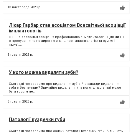
13 листопада 2023 р.
Лікар Гарбар став асоціатом Всесвітньої асоціації
імплантологів
ITI – це всесвітня асоціація професіоналів з імплантології. Цілями ITI
є просування та поширення знань про імплантологію та суміжні
галузі....
3 травня 2023 р.
У кого можна видаляти зуби?
Сьогодні поговоримо про видалення зубів! Чи завжди видалення
зуба є безпечним? Звичайне видалення (на погляд пацієнта) може
бути зовсім не...
3 травня 2023 р.
Патології вуздечки губи
Сьогодні поговоримо про ознаки патології вуздечки губи! Більшість