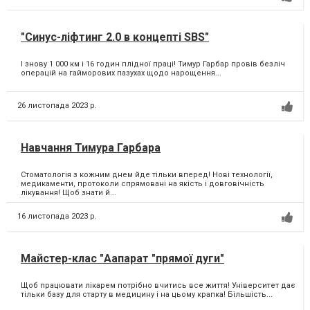
"Синус-ліфтинг 2.0 в концепті SBS"
І знову 1 000 км і 16 годин плідної праці! Тимур Гарбар провів безліч
операцій на гайморових пазухах щодо нарощення...
26 листопада 2023 р.
Навчання Тимура Гарбара
Стоматологія з кожним днем йде тільки вперед! Нові технології,
медикаменти, протоколи спрямовані на якість і довговічність
лікування! Щоб знати й...
16 листопада 2023 р.
Майстер-клас "Аапарат "прямої дуги"
Щоб працювати лікарем потрібно вчитись все життя! Університет дає
тільки базу для старту в медицину і на цьому крапка! Більшість...