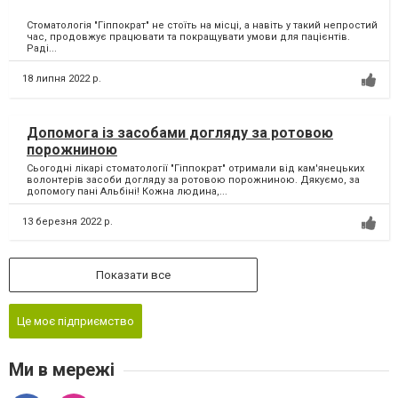
Стоматологія "Гіппократ" не стоїть на місці, а навіть у такий непростий
час, продовжує працювати та покращувати умови для пацієнтів.
Раді...
18 липня 2022 р.
Допомога із засобами догляду за ротовою
порожниною
Сьогодні лікарі стоматології "Гіппократ" отримали від кам'янецьких
волонтерів засоби догляду за ротовою порожниною. Дякуємо, за
допомогу пані Альбіні! Кожна людина,...
13 березня 2022 р.
Показати все
Це моє підприємство
Ми в мережі