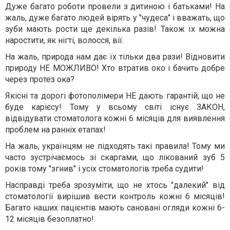
Дуже багато роботи провели з дитиною і батьками! На
жаль, дуже багато людей вірять у "чудеса" і вважать, що
зуби мають рости ще декілька разів! Також їх можна
наростити, як нігті, волосся, вії.
На жаль, природа нам дає їх тільки два рази! Відновити
природу НЕ МОЖЛИВО! Хто втратив око і бачить добре
через протез ока?
Якісні та дорогі фотополімери НЕ дають гарантій, що не
буде карієсу! Тому у всьому світі існує ЗАКОН,
відвідувати стоматолога кожні 6 місяців для виявлення
проблем на ранніх етапах!
На жаль, українцям не підходять такі правила! Тому ми
часто зустрічаємось зі скаргами, що лікований зуб 5
років тому "згнив" і усіх стоматологів треба судити!
Насправді треба зрозуміти, що не хтось "далекий" від
стоматології вирішив вести контроль кожні 6 місяців!
Багато наших пацієнтів мають сановані огляди кожні 6-
12 місяців безоплатно!