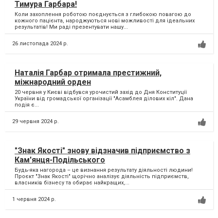
Тимура Гарбара!
Коли захоплення роботою поєднується з глибокою повагою до
кожного пацієнта, народжуються нові можливості для ідеальних
результатів! Ми раді презентувати нашу...
26 листопада 2024 р.
Наталія Гарбар отримала престижний,
міжнародний орден
20 червня у Києві відбувся урочистий захід до Дня Конституції
України від громадської організації "Асамблея ділових кіл". Дана
подія є...
29 червня 2024 р.
"Знак Якості" знову відзначив підприємство з
Кам'янця-Подільського
Будь-яка нагорода – це визнання результату діяльності людини!
Проєкт "Знак Якості" щорічно аналізує діяльність підприємств,
власників бізнесу та обирає найкращих,...
1 червня 2024 р.