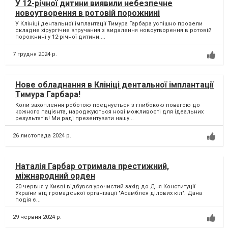
У 12-річної дитини виявили небезпечне
новоутворення в ротовій порожнині
У Клініці дентальної імплантації Тимура Гарбара успішно провели
складне хірургічне втручання з видалення новоутворення в ротовій
порожнині у 12-річної дитини....
7 грудня 2024 р.
Нове обладнання в Клініці дентальної імплантації
Тимура Гарбара!
Коли захоплення роботою поєднується з глибокою повагою до
кожного пацієнта, народжуються нові можливості для ідеальних
результатів! Ми раді презентувати нашу...
26 листопада 2024 р.
Наталія Гарбар отримала престижний,
міжнародний орден
20 червня у Києві відбувся урочистий захід до Дня Конституції
України від громадської організації "Асамблея ділових кіл". Дана
подія є...
29 червня 2024 р.