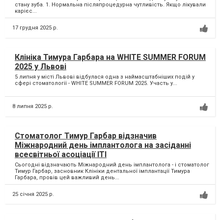
стану зуба. 1. Нормальна післяпроцедурна чутливість. Якщо лікували
карієс...
17 грудня 2025 р.
Клініка Тимура Гарбара на WHITE SUMMER FORUM
2025 у Львові
5 липня у місті Львові відбулася одна з наймасштабніших подій у
сфері стоматології - WHITE SUMMER FORUM 2025. Участь у...
8 липня 2025 р.
Стоматолог Тимур Гарбар відзначив
Міжнародний день імплантолога на засіданні
всесвітньої асоціації ІТІ
Сьогодні відзначають Міжнародний день імплантолога - і стоматолог
Тимур Гарбар, засновник Клініки дентальної імплантації Тимура
Гарбара, провів цей важливий день...
25 січня 2025 р.