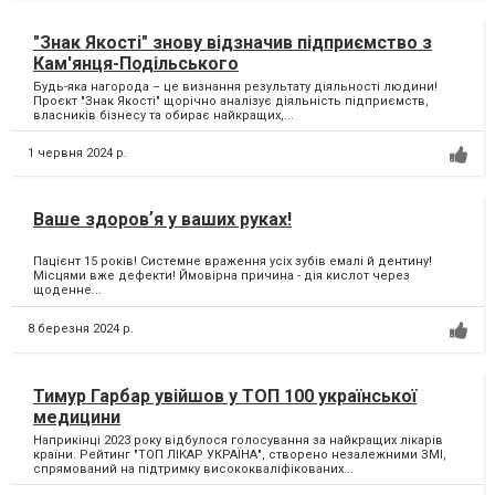
"Знак Якості" знову відзначив підприємство з
Кам'янця-Подільського
Будь-яка нагорода – це визнання результату діяльності людини!
Проєкт "Знак Якості" щорічно аналізує діяльність підприємств,
власників бізнесу та обирає найкращих,...
1 червня 2024 р.
Ваше здоровʼя у ваших руках!
Пацієнт 15 років! Системне враження усіх зубів емалі й дентину!
Місцями вже дефекти! Ймовірна причина - дія кислот через
щоденне...
8 березня 2024 р.
Тимур Гарбар увійшов у ТОП 100 української
медицини
Наприкінці 2023 року відбулося голосування за найкращих лікарів
країни. Рейтинг "ТОП ЛІКАР УКРАЇНА", створено незалежними ЗМІ,
спрямований на підтримку висококваліфікованих...