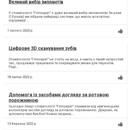
Великий вибір імплантів
У стоматології "Гіппократ" є дуже великий вибір імплантатів! За роки
(13 років) ми зібрали найкращі системи, що мають всесвітню
підтримку!...
1 лютого 2023 р.
Цифрове 3D сканування зубів
Стоматологія "Гіппократ" не стоїть на місці, а навіть у такий непростий
час, продовжує працювати та покращувати умови для пацієнтів.
Раді...
18 липня 2022 р.
Допомога із засобами догляду за ротовою
порожниною
Сьогодні лікарі стоматології "Гіппократ" отримали від кам'янецьких
волонтерів засоби догляду за ротовою порожниною. Дякуємо, за
допомогу пані Альбіні! Кожна людина,...
13 березня 2022 р.