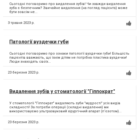
Сьогодні поговоримо про видалення зубів! Чи завжди видалення
зуба є безпечним? Звичайне видалення (на погляд пацієнта) може
бути зовсім не...
3 травня 2023 р.
Патології вуздечки губи
Сьогодні поговоримо про ознаки патології вуздечки губи! Більшість
пацієнтів вважають, що їхнім дітям не потрібна пластика вуздечки!
Люди знаходять своїх...
23 березня 2023 р.
Видалення зубів у стоматології "Гіппократ"
У стоматології "Гіппократ" видаляють зуби "мудрості" усіх видів
складності! За потреби операції (складні видалення) ми
використовуємо ультразвуковий хірургічний апарат (п‘єзотом)...
23 березня 2023 р.