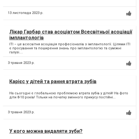
13 листопада 2023 р.
Лікар Гарбар став асоціатом Всесвітньої асоціації
імплантологів
ITI – це всесвітня асоціація професіоналів з імплантології. Цілями ITI
є просування та поширення знань про імплантологію та суміжні
галузі....
3 травня 2023 р.
Карієс у дітей та рання втрата зубів
На сьогодні є глобальною проблемою втрата зубів у дітей! На фото
діти 8-10 років! Тільки на початку змінного прикусу постійні...
3 травня 2023 р.
У кого можна видаляти зуби?