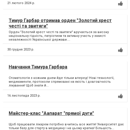
21 лютого 2024 р.
Тимур Гарбар отримав орден "Золотий хрест
честі та звитяги"
Орден "Золотий хрест честі та звитяги" вручається за високу
національну гідність, патріотизм та активну участь у захисті
незалежності Української держави....
30 грудня 2023 р.
Навчання Тимура Гарбара
Стоматологія з кожним днем йде тільки вперед! Нові технології,
медикаменти, протоколи спрямовані на якість і довговічність
лікування! Щоб знати й...
16 листопада 2023 р.
Майстер-клас "Аапарат "прямої дуги"
Щоб працювати лікарем потрібно вчитись все життя! Університет дає
тільки базу для старту в медицину і на цьому крапка! Більшість...