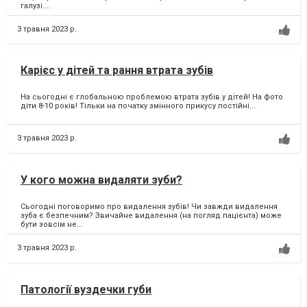
галузі....
3 травня 2023 р.
Карієс у дітей та рання втрата зубів
На сьогодні є глобальною проблемою втрата зубів у дітей! На фото
діти 8-10 років! Тільки на початку змінного прикусу постійні...
3 травня 2023 р.
У кого можна видаляти зуби?
Сьогодні поговоримо про видалення зубів! Чи завжди видалення
зуба є безпечним? Звичайне видалення (на погляд пацієнта) може
бути зовсім не...
3 травня 2023 р.
Патології вуздечки губи