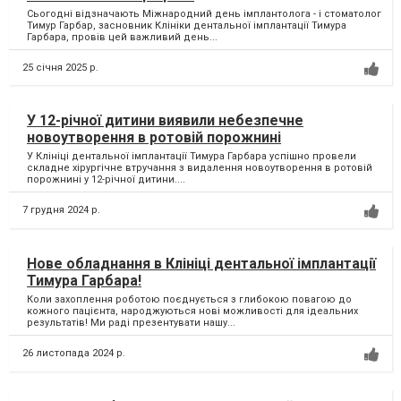
Сьогодні відзначають Міжнародний день імплантолога - і стоматолог
Тимур Гарбар, засновник Клініки дентальної імплантації Тимура
Гарбара, провів цей важливий день...
25 січня 2025 р.
У 12-річної дитини виявили небезпечне
новоутворення в ротовій порожнині
У Клініці дентальної імплантації Тимура Гарбара успішно провели
складне хірургічне втручання з видалення новоутворення в ротовій
порожнині у 12-річної дитини....
7 грудня 2024 р.
Нове обладнання в Клініці дентальної імплантації
Тимура Гарбара!
Коли захоплення роботою поєднується з глибокою повагою до
кожного пацієнта, народжуються нові можливості для ідеальних
результатів! Ми раді презентувати нашу...
26 листопада 2024 р.