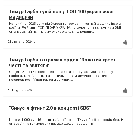
Тимур Гарбар увійшов у ТОП 100 української
медицини
Наприкінці 2023 року відбулося голосування за найкращих лікарів
країни. Рейтинг "ТОП ЛІКАР УКРАЇНА", створено незалежними ЗМІ,
спрямований на підтримку висококваліфікованих...
21 лютого 2024 р.
Тимур Гарбар отримав орден "Золотий хрест
честі та звитяги"
Орден "Золотий хрест честі та звитяги" вручається за високу
національну гідність, патріотизм та активну участь у захисті
незалежності Української держави....
30 грудня 2023 р.
"Синус-ліфтинг 2.0 в концепті SBS"
І знову 1 000 км і 16 годин плідної праці! Тимур Гарбар провів безліч
операцій на гайморових пазухах щодо нарощення...