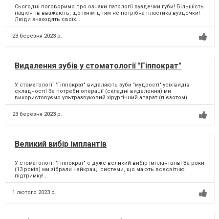
Сьогодні поговоримо про ознаки патології вуздечки губи! Більшість
пацієнтів вважають, що їхнім дітям не потрібна пластика вуздечки!
Люди знаходять своїх...
23 березня 2023 р.
Видалення зубів у стоматології "Гіппократ"
У стоматології "Гіппократ" видаляють зуби "мудрості" усіх видів
складності! За потреби операції (складні видалення) ми
використовуємо ультразвуковий хірургічний апарат (п‘єзотом)...
23 березня 2023 р.
Великий вибір імплантів
У стоматології "Гіппократ" є дуже великий вибір імплантатів! За роки
(13 років) ми зібрали найкращі системи, що мають всесвітню
підтримку!...
1 лютого 2023 р.