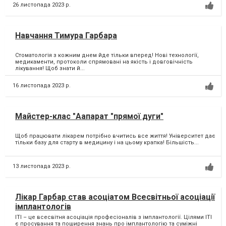
26 листопада 2023 р.
Навчання Тимура Гарбара
Стоматологія з кожним днем йде тільки вперед! Нові технології,
медикаменти, протоколи спрямовані на якість і довговічність
лікування! Щоб знати й...
16 листопада 2023 р.
Майстер-клас "Аапарат "прямої дуги"
Щоб працювати лікарем потрібно вчитись все життя! Університет дає
тільки базу для старту в медицину і на цьому крапка! Більшість...
13 листопада 2023 р.
Лікар Гарбар став асоціатом Всесвітньої асоціації
імплантологів
ITI – це всесвітня асоціація професіоналів з імплантології. Цілями ITI
є просування та поширення знань про імплантологію та суміжні