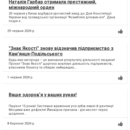
Наталія Гарбар отримала престижний,
міжнародний орден
20 червня у Києві відбувся урочистий захід до Дня Конституції
України від громадської організації "Асамблея ділових кіл". Дана
подія є...
29 червня 2024 р.
"Знак Якості" знову відзначив підприємство з
Кам'янця-Подільського
Будь-яка нагорода – це визнання результату діяльності людини!
Проєкт "Знак Якості" щорічно аналізує діяльність підприємств,
власників бізнесу та обирає найкращих,...
1 червня 2024 р.
Ваше здоровʼя у ваших руках!
Пацієнт 15 років! Системне враження усіх зубів емалі й дентину!
Місцями вже дефекти! Ймовірна причина - дія кислот через
щоденне...
8 березня 2024 р.